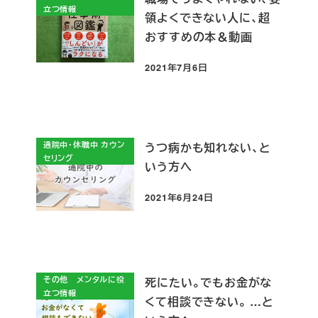
立つ情報
領よくできない人に、超
おすすめの本＆動画
2021年7月6日
投稿日
通院中・休職中 カウン
うつ病かも知れない、と
セリング
いう方へ
2021年6月24日
投稿日
その他 メンタルに役
死にたい。でもお金がな
立つ情報
くて相談できない。 …と