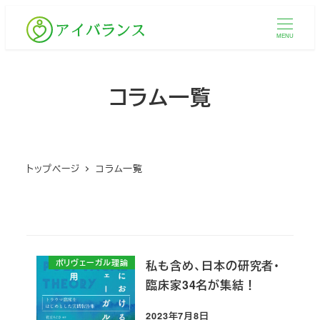
メ
イ
MENU
ン
コ
コラム一覧
ン
テ
ン
ツ
トップページ
コラム一覧
へ
移
動
ポリヴェーガル理論
私も含め、日本の研究者・
臨床家34名が集結！
2023年7月8日