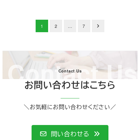
投
1
2
…
7
稿
の
Contact Us
ペ
Contact Us
ー
お問い合わせはこちら
ジ
送
＼お気軽にお問い合わせください／
り
問い合わせる