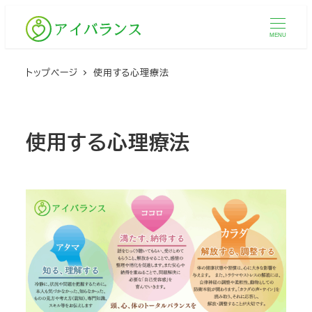
メ
イ
MENU
ン
コ
トップページ
使用する心理療法
ン
テ
ン
使用する心理療法
ツ
へ
移
動