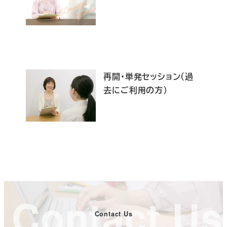
再開・単発セッション（過
去にご利用の方）
Contact Us
Contact Us