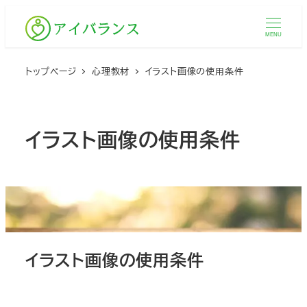
メ
イ
MENU
ン
コ
トップページ
心理教材
イラスト画像の使用条件
ン
テ
ン
イラスト画像の使用条件
ツ
へ
移
動
イラスト画像の使用条件