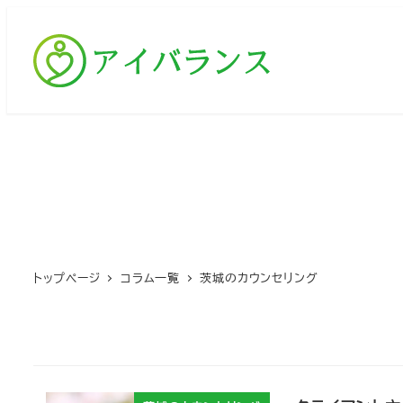
メ
イ
ン
コ
ン
テ
ン
ツ
へ
移
動
トップページ
コラム一覧
茨城のカウンセリング