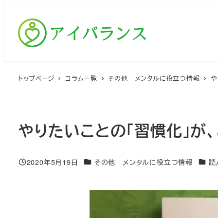
メ
イ
ン
コ
ン
テ
トップページ
コラム一覧
その他 メンタルに役立つ情報
や
ン
ツ
へ
やりたいことの「習慣化」が
移
動
カテゴリー
カテゴ
2020年5月19日
その他 メンタルに役立つ情報
読
投稿日