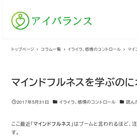
メ
イ
ン
コ
ン
テ
トップページ
コラム一覧
イライラ、感情のコントロール
マイ
ン
ツ
へ
マインドフルネスを学ぶのに
移
動
カテゴリー
カテゴリ
2017年5月31日
イライラ、感情のコントロール
読ん
投稿日
ここ最近「
マインドフルネス
」はブームと言われるほど、
す。