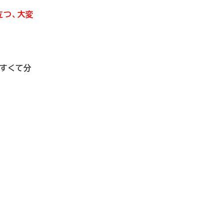
立つ、大変
すくて分