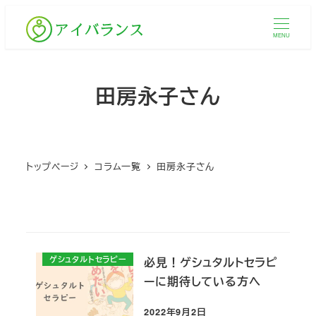
メ
イ
MENU
ン
コ
田房永子さん
ン
テ
ン
ツ
トップページ
コラム一覧
田房永子さん
へ
移
動
ゲシュタルトセラピー
必見！ゲシュタルトセラピ
ーに期待している方へ
2022年9月2日