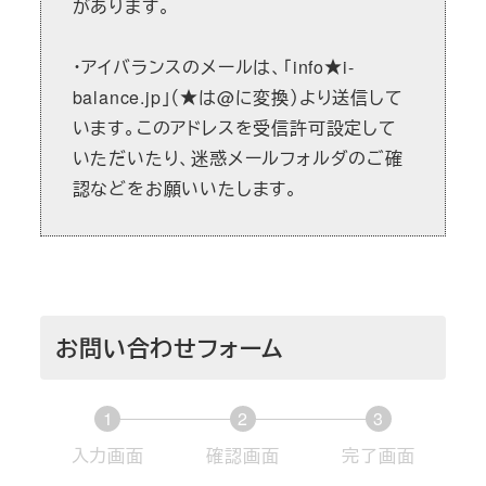
があります。
・アイバランスのメールは、「info★i-
balance.jp」（★は@に変換）より送信して
います。このアドレスを受信許可設定して
いただいたり、迷惑メールフォルダのご確
認などをお願いいたします。
お問い合わせフォーム
1
2
3
現
現
現
入力画面
確認画面
完了画面
在
在
在