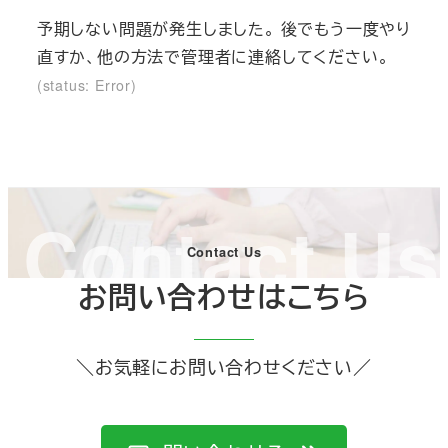
表
表
表
予期しない問題が発生しました。 後でもう一度やり
示
示
示
直すか、他の方法で管理者に連絡してください。
さ
さ
さ
(status: Error)
れ
れ
れ
て
て
て
い
い
い
る
る
る
Contact Us
画
画
画
面
面
面
Contact Us
で
で
で
お問い合わせはこちら
す。
す。
す。
＼お気軽にお問い合わせください／