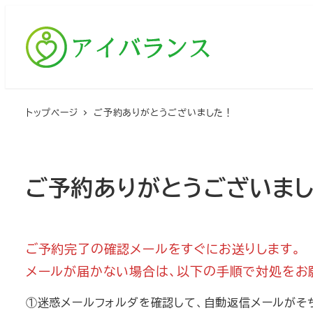
メ
イ
ン
コ
ン
テ
トップページ
ご予約ありがとうございました！
ン
ツ
へ
ご予約ありがとうございま
移
動
ご予約完了の確認メールをすぐにお送りします。
メールが届かない場合は、以下の手順で対処をお
①迷惑メールフォルダを確認して、自動返信メールがそ