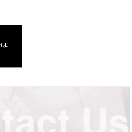
1よ
tact Us