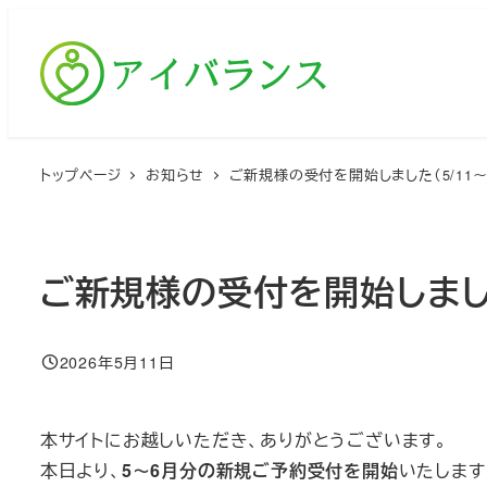
メ
イ
ン
コ
ン
テ
トップページ
お知らせ
ご新規様の受付を開始しました（5/11～5
ン
ツ
へ
ご新規様の受付を開始しました（
移
動
2026年5月11日
投稿日
本サイトにお越しいただき、ありがとうございます。
本日より、
5～6月分の新規ご予約受付を開始
いたします